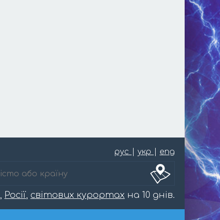
рус
|
укр
|
eng
,
Росії
,
світових курортах
на 10 днів.