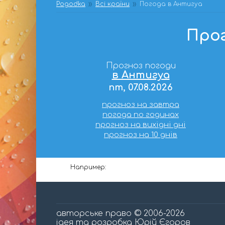
Pogodka
Всі країни
Погода в Антигуа
Прог
Прогноз погоди
в Антигуа
пт, 07.08.2026
прогноз на завтра
погода по годинах
прогноз на вихідні дні
прогноз на 10 днів
Например:
авторське право © 2006-2026
ідея та розробка Юрій Єгоров