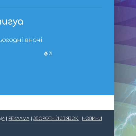
тигуа
ьогодні вночі
%
ДИ
|
РЕКЛАМА
|
ЗВОРОТНІЙ ЗВ'ЯЗОК
|
НОВИНИ