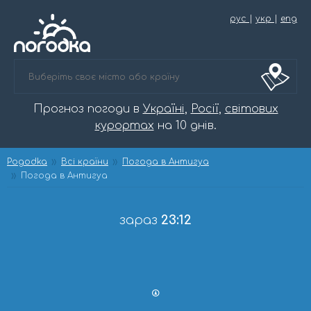
рус
|
укр
|
eng
Прогноз погоди в
Україні
,
Росії
,
світових
курортах
на 10 днів.
Pogodka
Всі країни
Погода в Антигуа
Погода в Антигуа
зараз
23:12