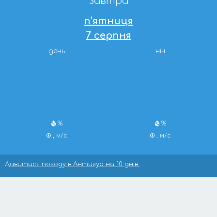
завтра
п’ятниця
7 серпня
день
ніч
%
%
, м/с
, м/с
Дивитися погоду в Антигуа на 10 днів.