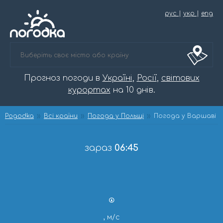
рус
|
укр
|
eng
Прогноз погоди в
Україні
,
Росії
,
світових
курортах
на 10 днів.
Pogodka
Всі країни
Погода у Польщі
Погода у Варшаві
зараз
06:45
, м/с