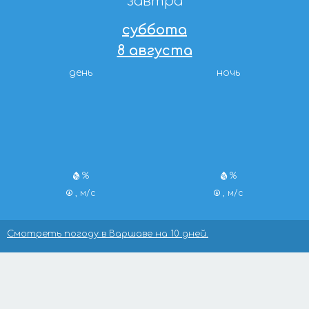
завтра
суббота
8 августа
день
ночь
%
%
, м/с
, м/с
Смотреть погоду в Варшаве на 10 дней.