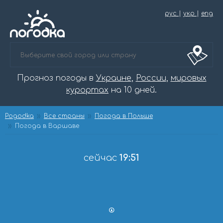
рус
|
укр
|
eng
Прогноз погоды в
Украине
,
России
,
мировых
курортах
на 10 дней.
Pogodka
Все страны
Погода в Польше
Погода в Варшаве
сейчас
19:51