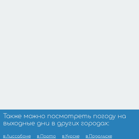
Также можно посмотреть погоду на
выходные дни в других городах:
в Лиссабоне
в Порто
в Курске
в Подольске