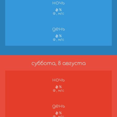
ночь
%
, м/с
день
%
, м/с
суббота, 8 августа
ночь
%
, м/с
день
%
, м/с