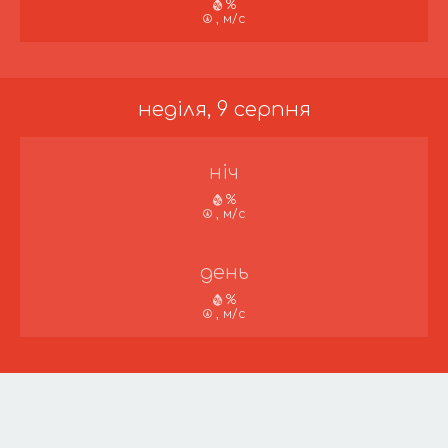
%
, м/с
неділя, 9 серпня
ніч
%
, м/с
день
%
, м/с