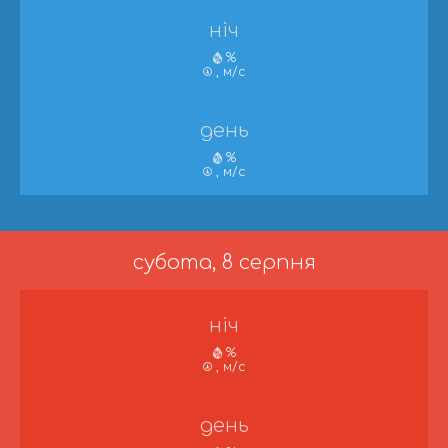
ніч
%
, м/с
день
%
, м/с
субота, 8 серпня
ніч
%
, м/с
день