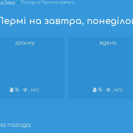
в Пермі
Погода в Пермі на завтра
ермі на завтра, понеділок,
зранку
вдень
%
, м/с
%
, м/с
ка погода: