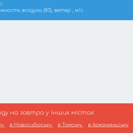
с.
ажность воздуха (80), ветер , м/с.
ду на завтра у інших містах:
ку
в Новосибірську
в Томську
в Архангельську