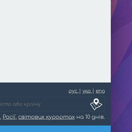
рус
|
укр
|
eng
,
Росії
,
світових курортах
на 10 днів.