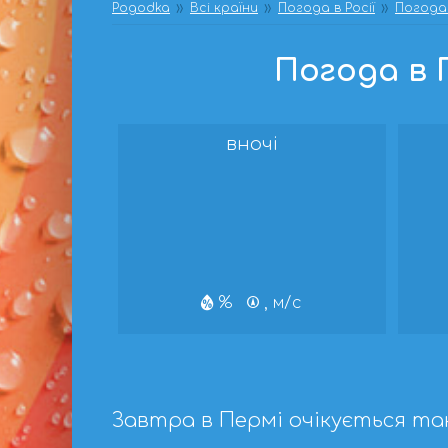
Pogodka
Всі країни
Погода в Росії
Погода 
Погода в П
вночі
%
, м/с
Завтра в Пермі очікується та