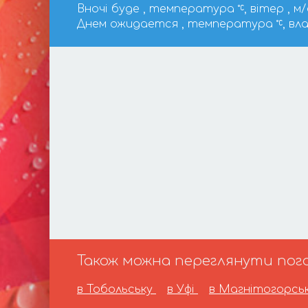
Вночі буде , температура
, вітер , м/
Днем ожидается , температура
, вл
Також можна переглянути пого
в Тобольську
в Уфі
в Магнітогорсь