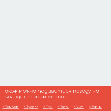
Також можна подивитися погоду на
сьогодні в інших містах:
в Тамбові
в Туапсе
в Тулі
в Твері
в Ухті
у Вязьмі