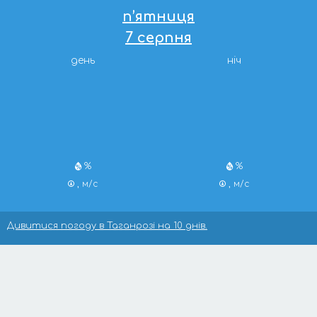
п’ятниця
7 серпня
день
ніч
%
%
, м/с
, м/с
Дивитися погоду в Таганрозі на 10 днів.