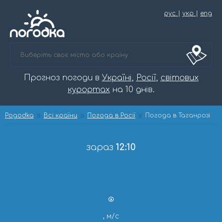
рус
|
укр
|
eng
Прогноз погоди в
Україні
,
Росії
,
світових
курортах
на 10 днів.
Pogodka
Всі країни
Погода в Росії
Погода в Таганрозі
зараз
12:10
, м/с