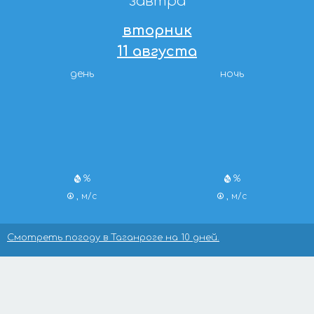
завтра
вторник
11 августа
день
ночь
%
%
, м/с
, м/с
Смотреть погоду в Таганроге на 10 дней.