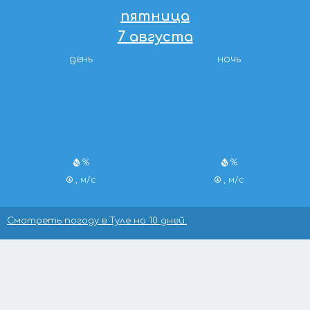
пятница
7 августа
день
ночь
%
%
, м/с
, м/с
Смотреть погоду в Туле на 10 дней.