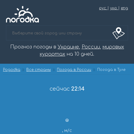
рус
|
укр
|
eng
Прогноз погоды в
Украине
,
России
,
мировых
курортах
на 10 дней.
Pogodka
Все страны
Погода в России
Погода в Туле
сейчас
22:14
, м/с