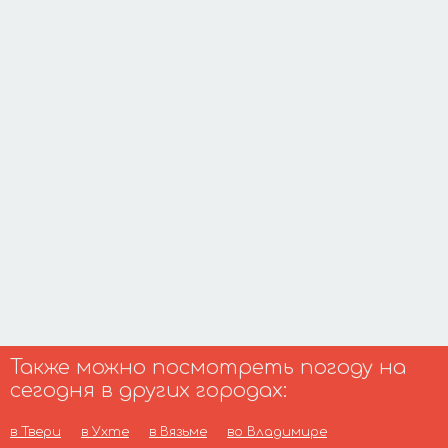
Также можно посмотреть погоду на
сегодня в других городах:
в Твери
в Ухте
в Вязьме
во Владимире