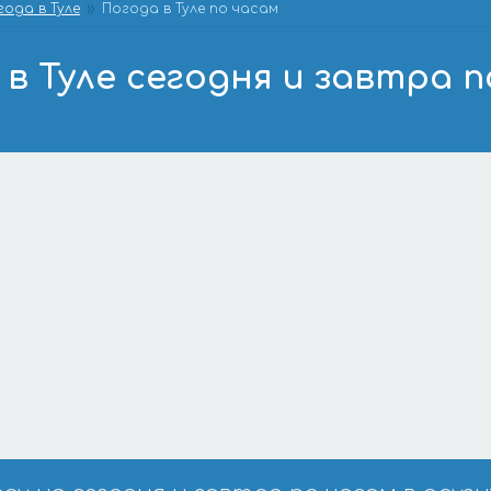
года в Туле
Погода в Туле по часам
в Туле сегодня и завтра 