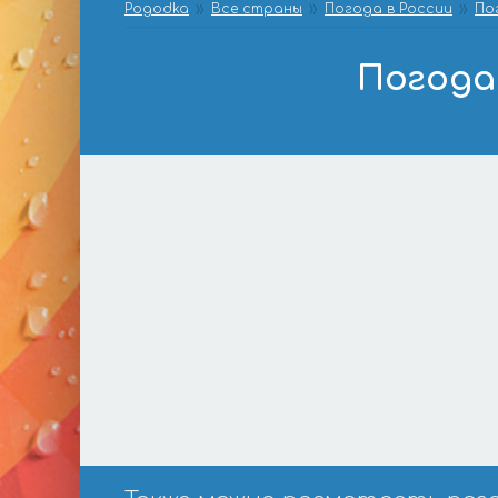
Pogodka
Все страны
Погода в России
По
Погода 