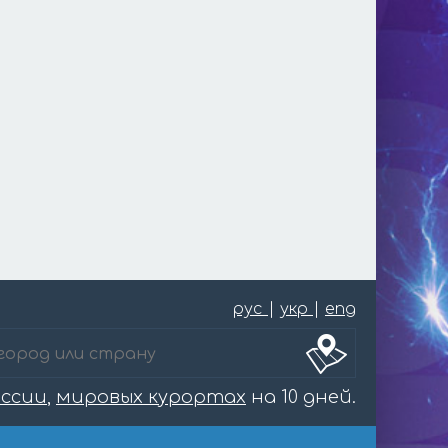
рус
|
укр
|
eng
оссии
,
мировых курортах
на 10 дней.