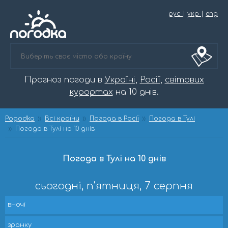
рус
|
укр
|
eng
Прогноз погоди в
Україні
,
Росії
,
світових
курортах
на 10 днів.
Pogodka
Всі країни
Погода в Росії
Погода в Тулі
Погода в Тулі на 10 днів
Погода в Тулі на 10 днів
сьогодні, п’ятниця, 7 серпня
вночі
зранку