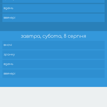
вдень
ввечері
завтра, субота, 8 серпня
вночі
зранку
вдень
ввечері