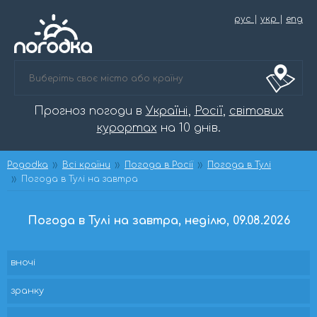
рус
|
укр
|
eng
Прогноз погоди в
Україні
,
Росії
,
світових
курортах
на 10 днів.
Pogodka
Всі країни
Погода в Росії
Погода в Тулі
Погода в Тулі на завтра
Погода в Тулі на завтра, неділю, 09.08.2026
вночі
зранку