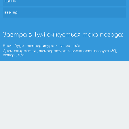
вдень
ввечері
Завтра в Тулі очікується така погода:
Вночі буде , температура
, вітер , м/с.
Днем ожидается , температура
, влажность воздуха (80),
ветер , м/с.