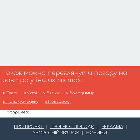
Також можна переглянути погоду на
завтра у інших містах:
в Твері
в Ухті
у Вязьмі
у Володимирі
в Новокузнецьку
в Новгороді
Например:
ПРО ПРОЕКТ
|
ПРОГНОЗ ПОГОДИ
|
РЕКЛАМА
|
ЗВОРОТНІЙ ЗВ'ЯЗОК
|
НОВИНИ