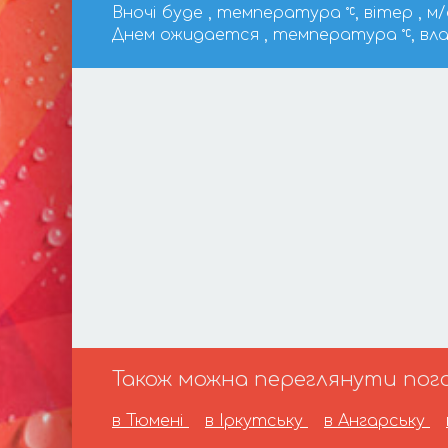
Вночі буде , температура
, вітер , м/
Днем ожидается , температура
, вл
Також можна переглянути пого
в Тюмені
в Іркутську
в Ангарську