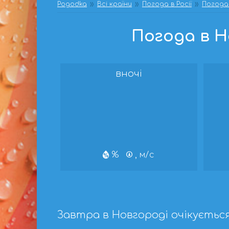
Pogodka
Всі країни
Погода в Росії
Погода
Погода в Но
вночі
%
, м/с
Завтра в Новгороді очікуєтьс