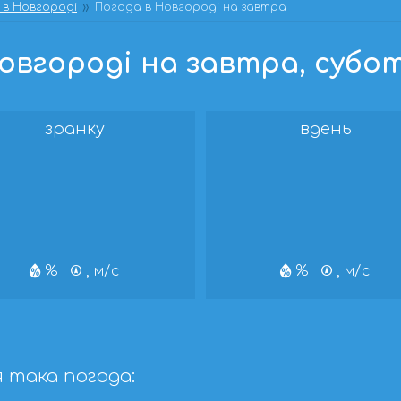
 в Новгороді
Погода в Новгороді на завтра
вгороді на завтра, суботу
зранку
вдень
%
, м/с
%
, м/с
я така погода: