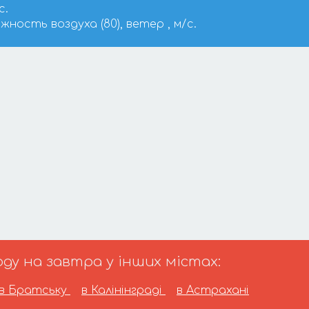
с.
ажность воздуха (80), ветер , м/с.
ду на завтра у інших містах:
в Братську
в Калінінграді
в Астрахані