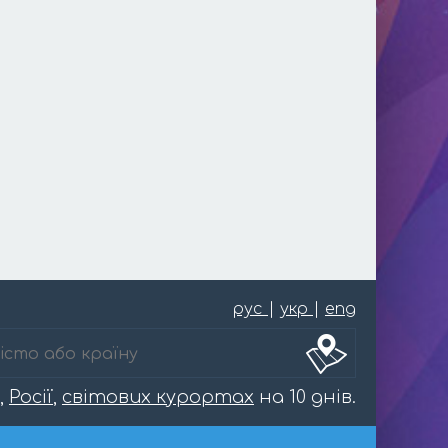
рус
|
укр
|
eng
,
Росії
,
світових курортах
на 10 днів.