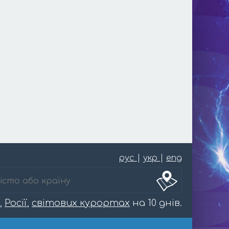
рус
|
укр
|
eng
,
Росії
,
світових курортах
на 10 днів.