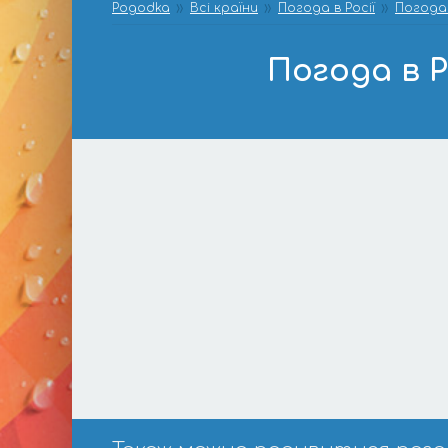
Pogodka
Всі країни
Погода в Росії
Погода 
Погода в Р