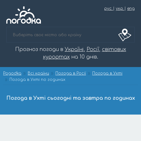
рус
|
укр
|
eng
Прогноз погоди в
Україні
,
Росії
,
світових
курортах
на 10 днів.
Pogodka
Всі країни
Погода в Росії
Погода в Ухті
Погода в Ухті по годинах
Погода в Ухті сьогодні та завтра по годинах