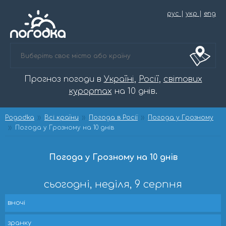
рус
|
укр
|
eng
Прогноз погоди в
Україні
,
Росії
,
світових
курортах
на 10 днів.
Pogodka
Всі країни
Погода в Росії
Погода у Грозному
Погода у Грозному на 10 днів
Погода у Грозному на 10 днів
сьогодні, неділя, 9 серпня
вночі
зранку