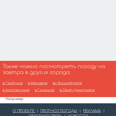
Также можно посмотреть погоду на
завтра в других города:
в Гамбурге
в Мюнхене
во Франкфурте
в Амстердаме
в Гонконге
в Сент-Джорджесе
Например:
О ПРОЕКТЕ
|
ПРОГНОЗ ПОГОДЫ
|
РЕКЛАМА
|