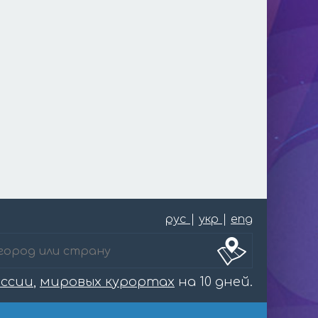
рус
|
укр
|
eng
оссии
,
мировых курортах
на 10 дней.