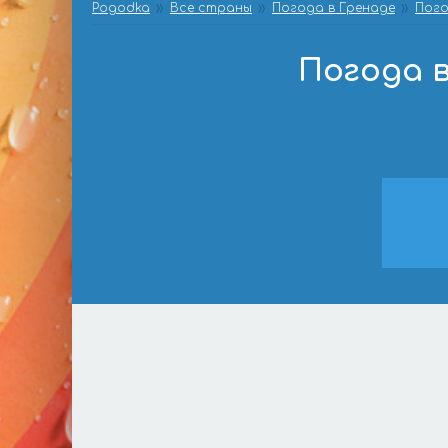
Pogodka
Все страны
Погода в Гренаде
Пого
Погода 