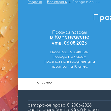
Pogodka
Все страны
Погода в Дании
Про
Прогноз погоды
в Копенгагене
чтв, 06.08.2026
прогноз на завтра
погода по часам
прогноз на выходные дни
прогноз на 10 дней
Например:
авторское право © 2006-2026
идея и разработка Юрий Егоров