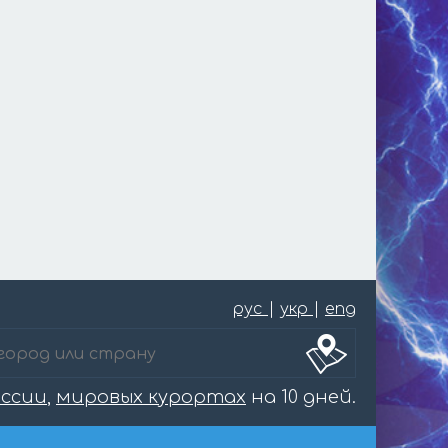
рус
|
укр
|
eng
оссии
,
мировых курортах
на 10 дней.