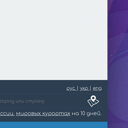
рус
|
укр
|
eng
оссии
,
мировых курортах
на 10 дней.