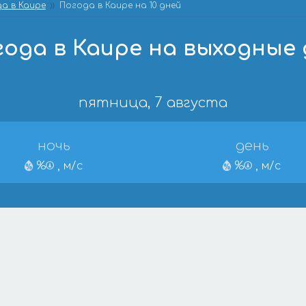
а в Каире
Погода в Каире на 10 дней
ода в Каире на выходные 
пятница, 7 августа
ночь
день
%
, м/с
%
, м/с