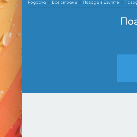
Pogodka
Все страны
Погода в Египте
Погод
Пог