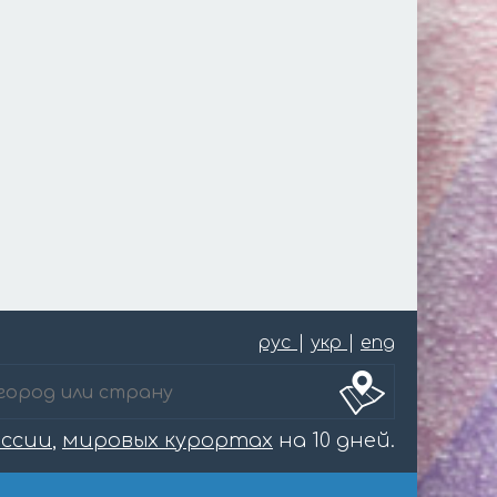
рус
|
укр
|
eng
оссии
,
мировых курортах
на 10 дней.