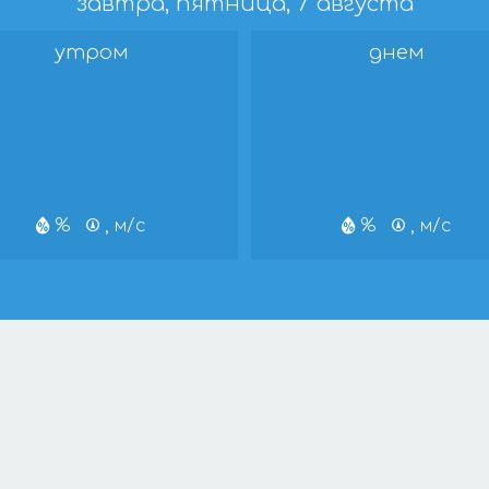
завтра, пятница, 7 августа
утром
днем
%
, м/с
%
, м/с