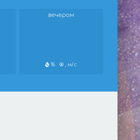
вечером
%
, м/с