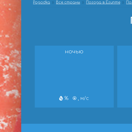
Pogodka
Все страны
Погода в Египте
По
ночью
%
, м/с