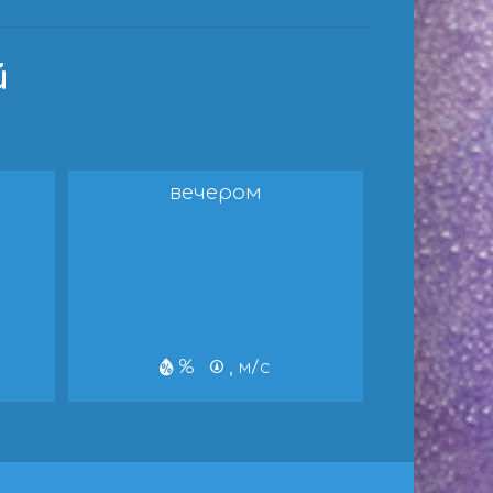
й
вечером
%
, м/с