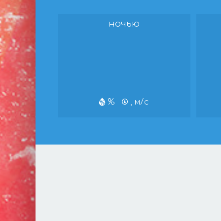
ночью
%
, м/с