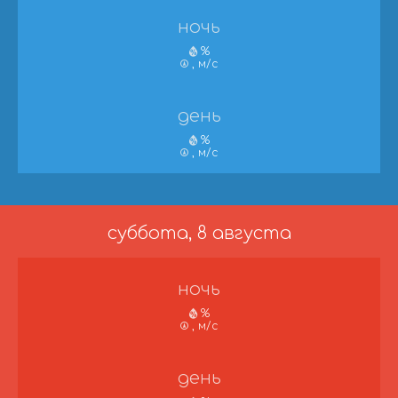
ночь
%
, м/с
день
%
, м/с
суббота, 8 августа
ночь
%
, м/с
день