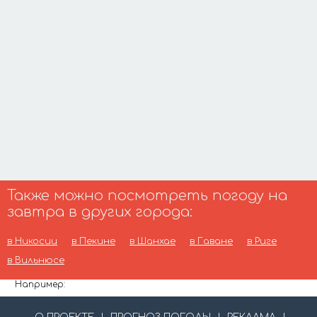
Также можно посмотреть погоду на
завтра в других города:
в Никосии
в Пекине
в Шанхае
в Гаване
в Риге
в Вильнюсе
Например: