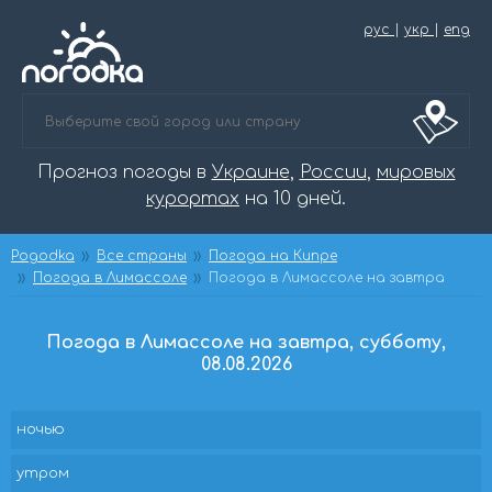
рус
|
укр
|
eng
Прогноз погоды в
Украине
,
России
,
мировых
курортах
на 10 дней.
Pogodka
Все страны
Погода на Кипре
Погода в Лимассоле
Погода в Лимассоле на завтра
Погода в Лимассоле на завтра, субботу,
08.08.2026
ночью
утром