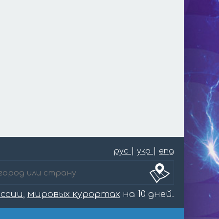
рус
|
укр
|
eng
оссии
,
мировых курортах
на 10 дней.