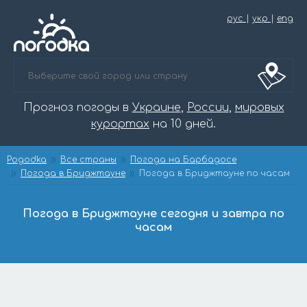
рус
|
укр
|
eng
Прогноз погоды в
Украине
,
России
,
мировых
курортах
на 10 дней.
Pogodka
Все страны
Погода на Барбадосе
Погода в Бриджтауне
Погода в Бриджтауне по часам
Погода в Бриджтауне сегодня и завтра по
часам