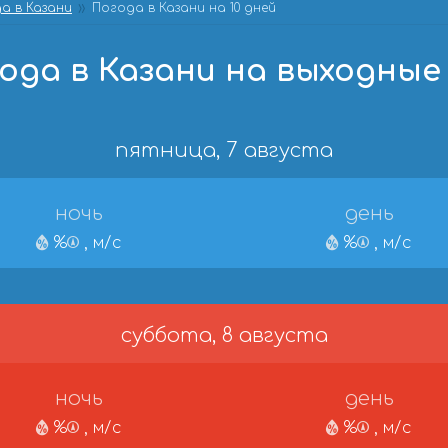
а в Казани
Погода в Казани на 10 дней
ода в Казани на выходные
пятница, 7 августа
ночь
день
%
, м/с
%
, м/с
суббота, 8 августа
ночь
день
%
, м/с
%
, м/с