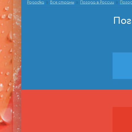
Pogodka
Все страны
Погода в России
Погод
Пог