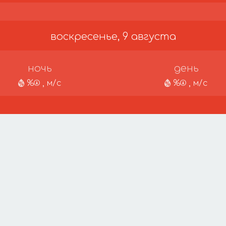
воскресенье, 9 августа
ночь
день
%
, м/с
%
, м/с