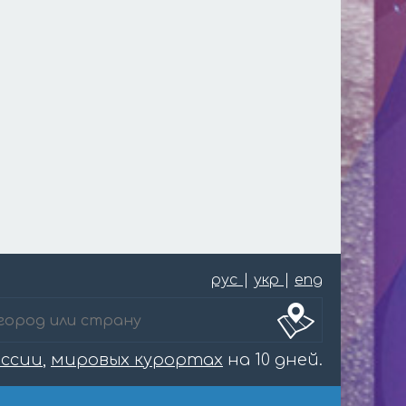
рус
|
укр
|
eng
оссии
,
мировых курортах
на 10 дней.