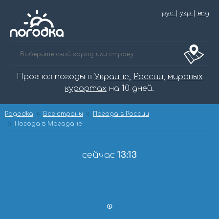
рус
|
укр
|
eng
Прогноз погоды в
Украине
,
России
,
мировых
курортах
на 10 дней.
Pogodka
Все страны
Погода в России
Погода в Магадане
сейчас
13:13