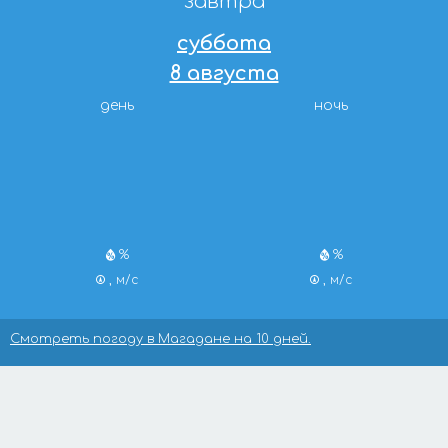
завтра
суббота
8 августа
день
ночь
%
%
, м/с
, м/с
Смотреть погоду в Магадане на 10 дней.