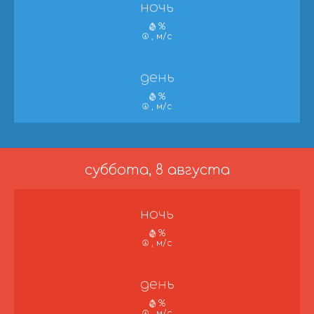
ночь
%
, м/с
день
%
, м/с
суббота, 8 августа
ночь
%
, м/с
день
%
, м/с