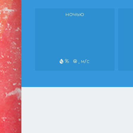
ночью
%
, м/с