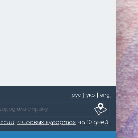
рус
|
укр
|
eng
оссии
,
мировых курортах
на 10 дней.