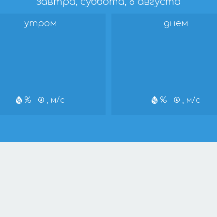
завтра, суббота, 8 августа
утром
днем
%
, м/с
%
, м/с