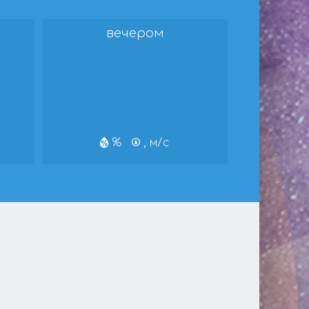
вечером
%
, м/с