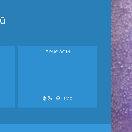
ей
вечером
%
, м/с