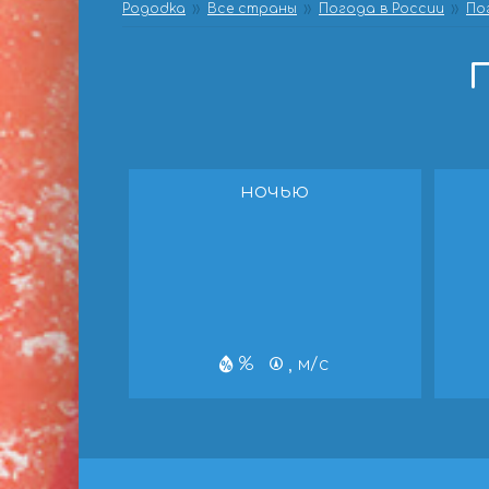
Pogodka
Все страны
Погода в России
По
П
ночью
%
, м/с