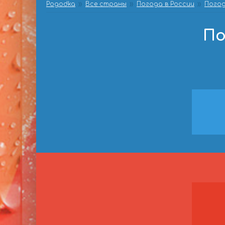
Pogodka
Все страны
Погода в России
Погод
По