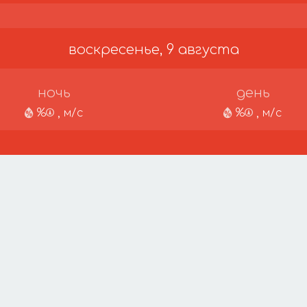
воскресенье, 9 августа
ночь
день
%
, м/с
%
, м/с