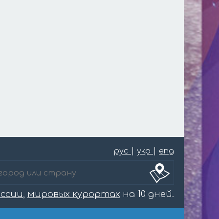
рус
|
укр
|
eng
оссии
,
мировых курортах
на 10 дней.