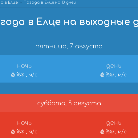
а в Елце
Погода в Елце на 10 дней
года в Елце на выходные 
пятница, 7 августа
ночь
день
%
, м/с
%
, м/с
суббота, 8 августа
ночь
день
%
, м/с
%
, м/с