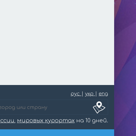
рус
|
укр
|
eng
оссии
,
мировых курортах
на 10 дней.