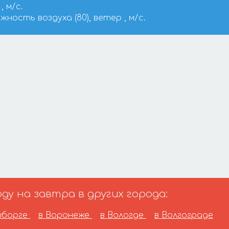
, м/с.
ажность воздуха (80), ветер , м/с.
у на завтра в других города:
ыборге
в Воронеже
в Вологде
в Волгограде