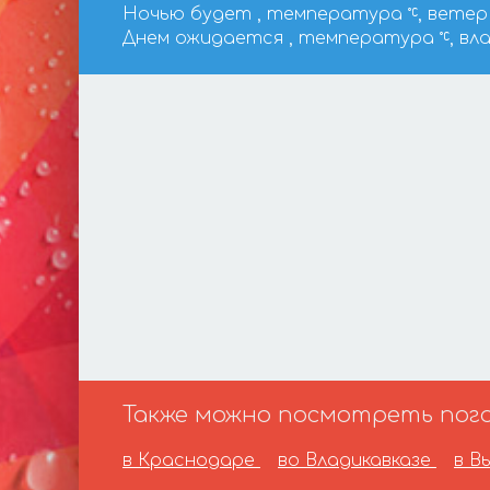
Ночью будет , температура
, ветер 
Днем ожидается , температура
, вл
Также можно посмотреть погод
в Краснодаре
во Владикавказе
в В