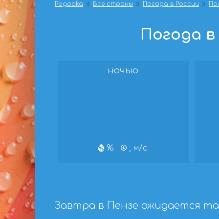
Pogodka
Все страны
Погода в России
По
Погода в 
ночью
%
, м/с
Завтра в Пензе ожидается та