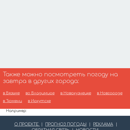
Также можно посмотреть погоду на
завтра в других города:
в Вязьме
во Владимире
в Новокузнецке
в Новгороде
в Тюмени
в Иркутске
Например:
О ПРОЕКТЕ
|
ПРОГНОЗ ПОГОДЫ
|
РЕКЛАМА
|