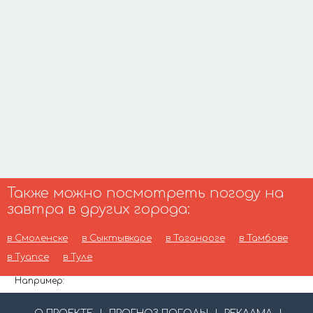
Также можно посмотреть погоду на
завтра в других города:
в Смоленске
в Сыктывкаре
в Таганроге
в Тамбове
в Туапсе
в Туле
Например: