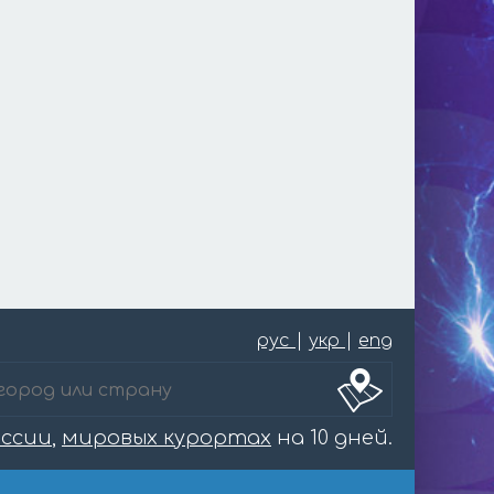
рус
|
укр
|
eng
оссии
,
мировых курортах
на 10 дней.