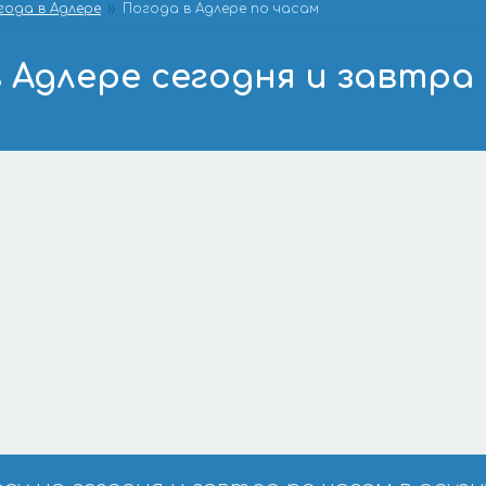
года в Адлере
Погода в Адлере по часам
 Адлере сегодня и завтра