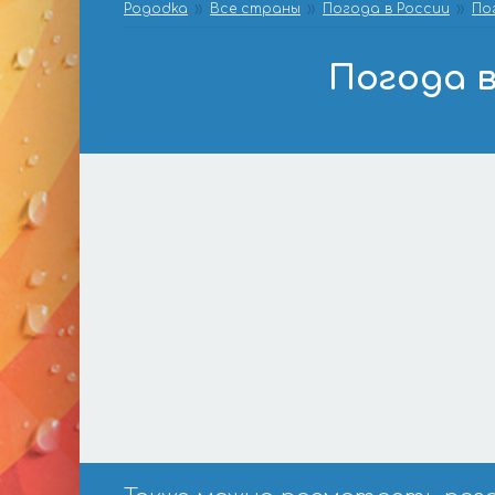
Pogodka
Все страны
Погода в России
По
Погода в