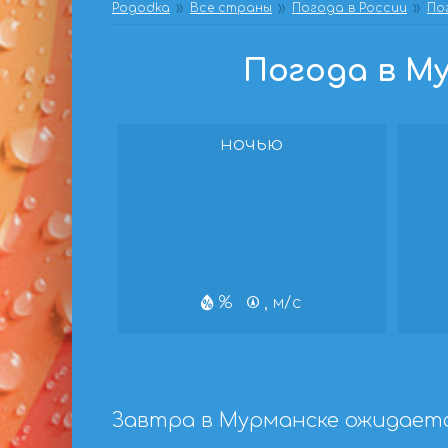
Pogodka
Все страны
Погода в России
По
Погода в Му
ночью
%
, м/с
Завтра в Мурманске ожидаетс