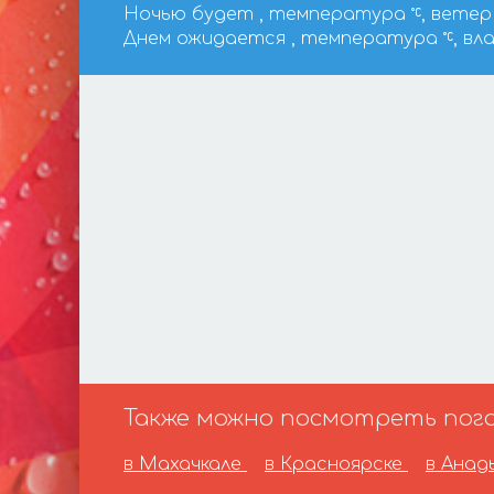
Ночью будет , температура
, ветер 
Днем ожидается , температура
, вл
Также можно посмотреть погод
в Махачкале
в Красноярске
в Ана