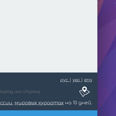
рус
|
укр
|
eng
оссии
,
мировых курортах
на 10 дней.