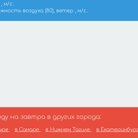
, м/с.
ажность воздуха (80), ветер , м/с.
у на завтра в других города:
дыре
в Самаре
в Нижнем Тагиле
в Екатеринбур