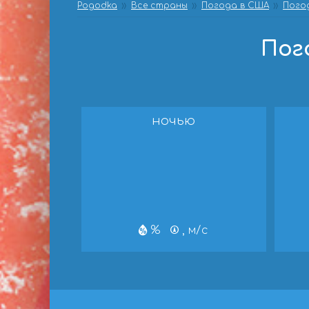
Pogodka
Все страны
Погода в США
Погод
Пог
ночью
%
, м/с