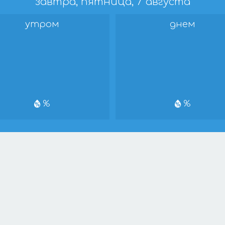
завтра, пятница, 7 августа
утром
днем
%
%