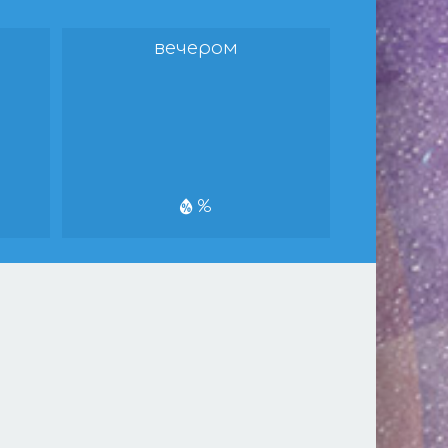
вечером
%