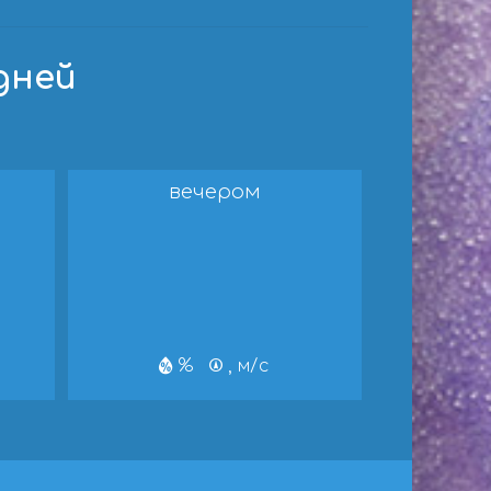
дней
вечером
%
, м/с