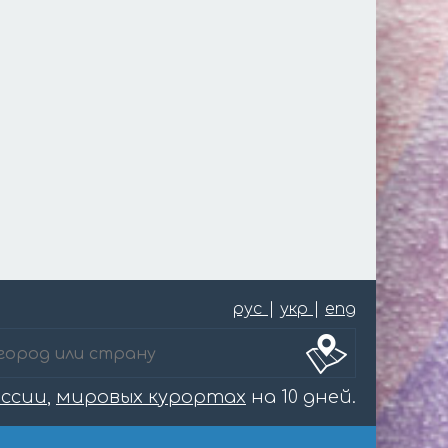
рус
|
укр
|
eng
оссии
,
мировых курортах
на 10 дней.