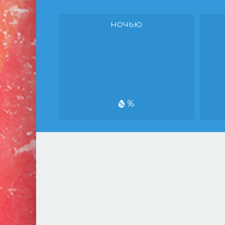
ночью
%