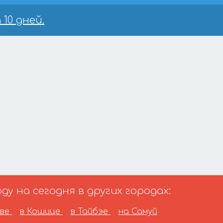
10 дней.
у на сегодня в других городах:
аве
в Кошице
в Тайбэе
на Самуй