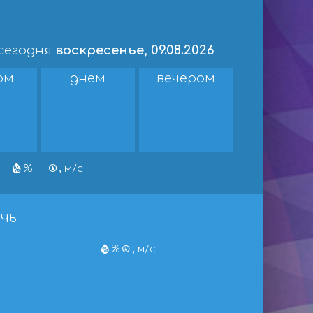
 сегодня
воскресенье, 09.08.2026
ом
днем
вечером
%
, м/с
чь
%
, м/с