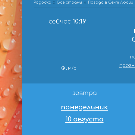
Pogodka
Все страны
Погода в Сент Люсии
сейчас
10:19
п
прогн
, м/с
завтра
понедельник
10 августа