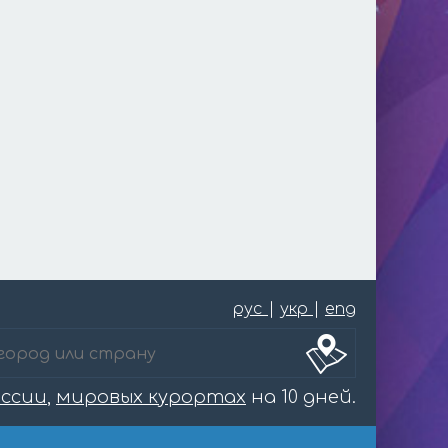
рус
|
укр
|
eng
оссии
,
мировых курортах
на 10 дней.