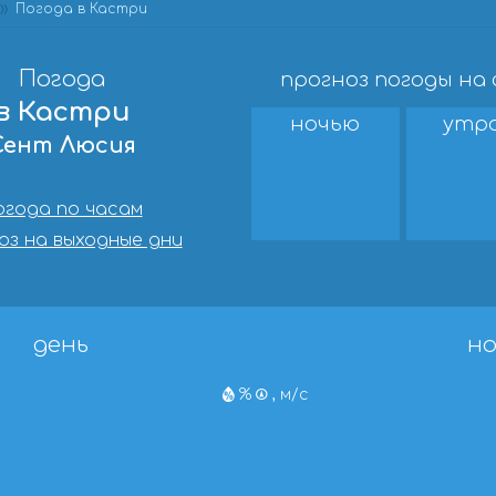
Погода в Кастри
Погода
прогноз погоды на
в Кастри
ночью
утр
Сент Люсия
огода по часам
оз на выходные дни
день
но
%
, м/с