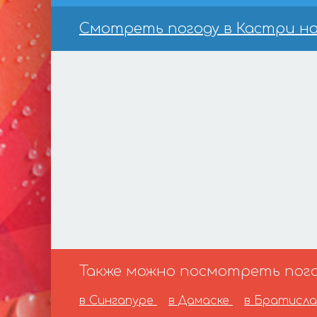
Смотреть погоду в Кастри на 
Также можно посмотреть погод
в Сингапуре
в Дамаске
в Братисл