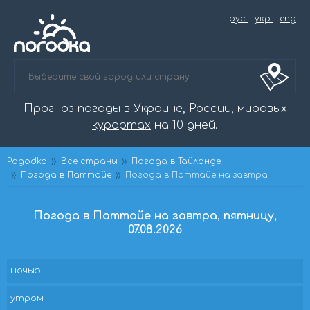
рус
|
укр
|
eng
Прогноз погоды в
Украине
,
России
,
мировых
курортах
на 10 дней.
Pogodka
Все страны
Погода в Тайланде
Погода в Паттайе
Погода в Паттайе на завтра
Погода в Паттайе на завтра, пятницу,
07.08.2026
ночью
утром