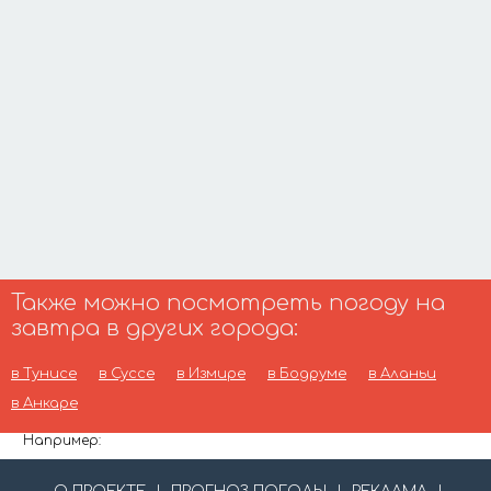
Также можно посмотреть погоду на
завтра в других города:
в Тунисе
в Суссе
в Измире
в Бодруме
в Аланьи
в Анкаре
Например: