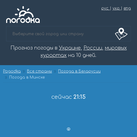
рус
|
укр
|
eng
Прогноз погоды в
Украине
,
России
,
мировых
курортах
на 10 дней.
Pogodka
Все страны
Погода в Беларусии
Погода в Минске
сейчас
21:15