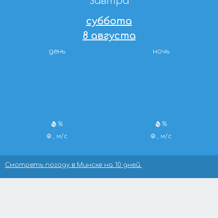
завтра
суббота
8 августа
день
ночь
%
%
, м/с
, м/с
Смотреть погоду в Минске на 10 дней.