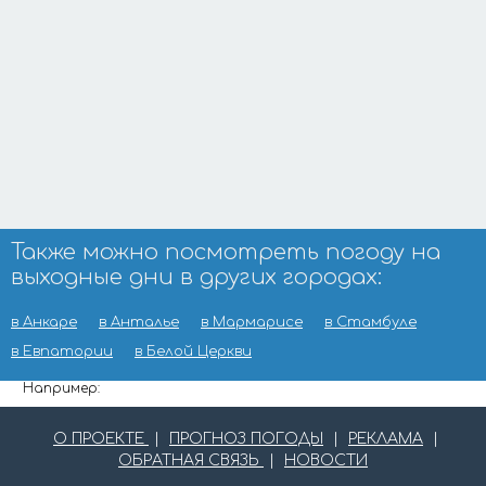
Также можно посмотреть погоду на
выходные дни в других городах:
в Анкаре
в Анталье
в Мармарисе
в Стамбуле
в Евпатории
в Белой Церкви
Например:
О ПРОЕКТЕ
|
ПРОГНОЗ ПОГОДЫ
|
РЕКЛАМА
|
ОБРАТНАЯ СВЯЗЬ
|
НОВОСТИ