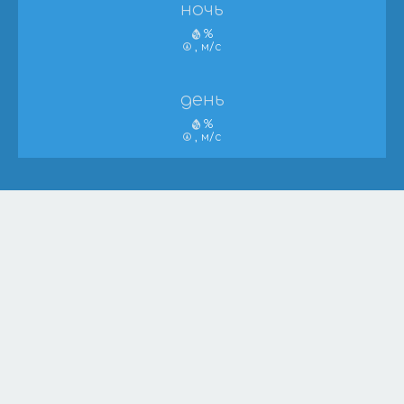
ночь
%
, м/с
день
%
, м/с