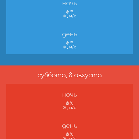
ночь
%
, м/с
день
%
, м/с
суббота, 8 августа
ночь
%
, м/с
день
%
, м/с