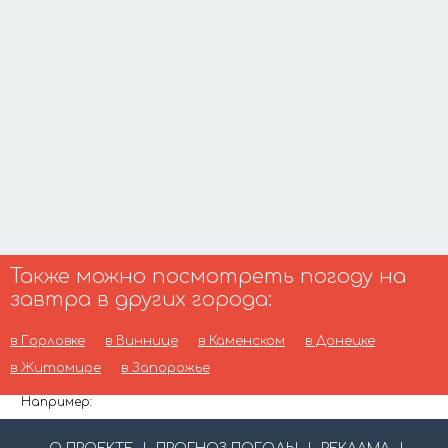
Также можно посмотреть погоду на
завтра в других города:
в Горловке
в Виннице
в Каменском
в Донецке
в Житомире
в Запорожье
Например: