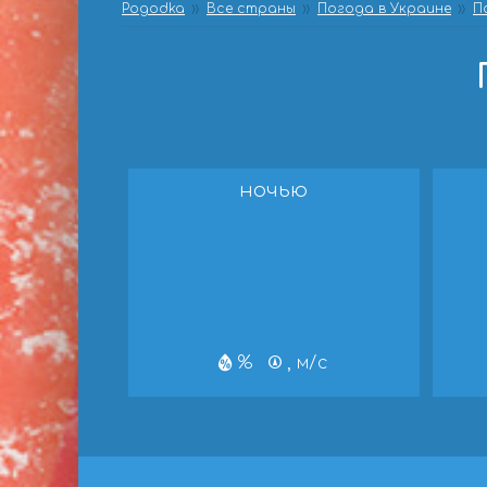
Pogodka
Все страны
Погода в Украине
П
ночью
%
, м/с