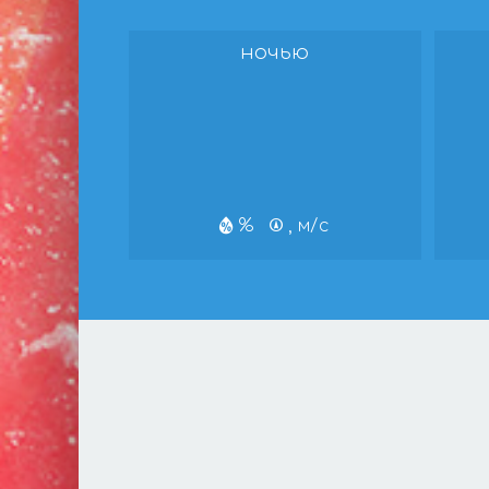
ночью
%
, м/с