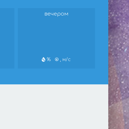
вечером
%
, м/с