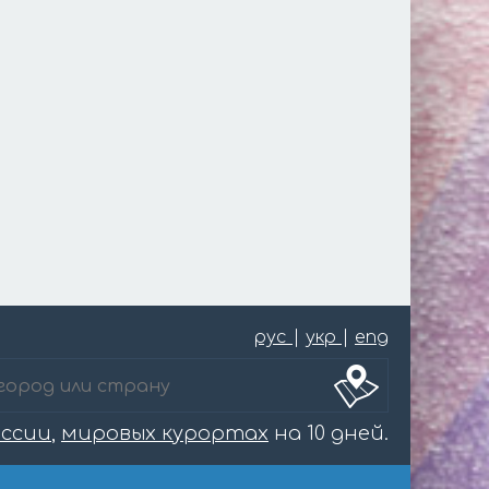
рус
|
укр
|
eng
оссии
,
мировых курортах
на 10 дней.