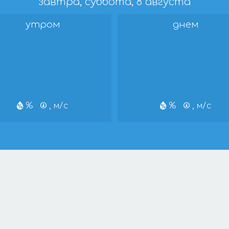
завтра, суббота, 8 августа
утром
днем
%
, м/с
%
, м/с