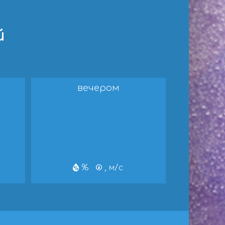
й
вечером
%
, м/с