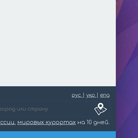
рус
|
укр
|
eng
оссии
,
мировых курортах
на 10 дней.