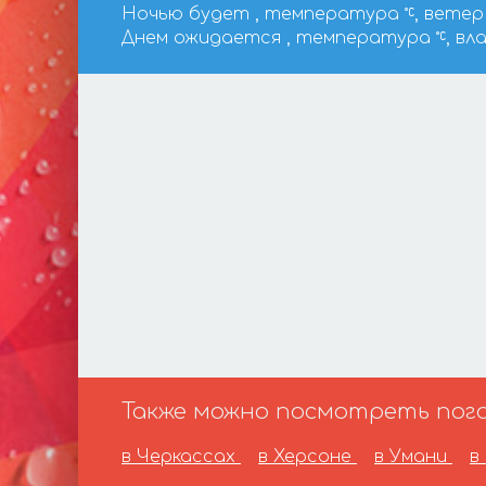
Ночью будет , температура
, ветер 
Днем ожидается , температура
, вл
Также можно посмотреть погод
в Черкассах
в Херсоне
в Умани
в