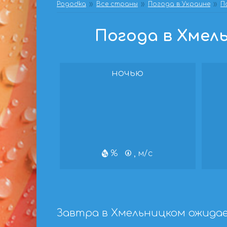
Pogodka
Все страны
Погода в Украине
П
Погода в Хмель
ночью
%
, м/с
Завтра в Хмельницком ожидае