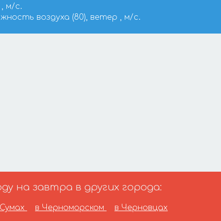
, м/с.
ажность воздуха (80), ветер , м/с.
у на завтра в других города:
 Сумах
в Черноморском
в Черновцах