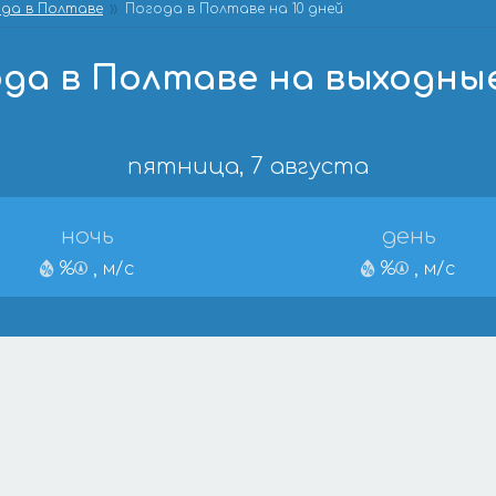
да в Полтаве
Погода в Полтаве на 10 дней
да в Полтаве на выходны
пятница, 7 августа
ночь
день
%
, м/с
%
, м/с