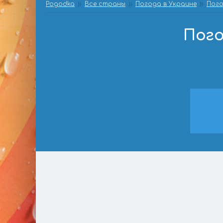
Pogodka
Все страны
Погода в Украине
Пого
Пого