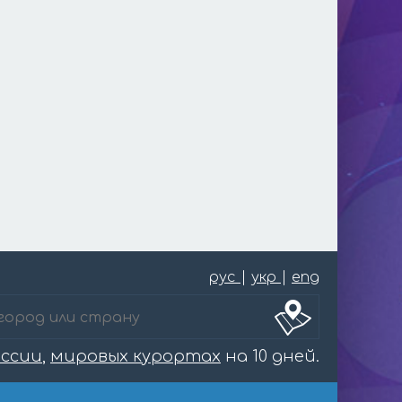
рус
|
укр
|
eng
оссии
,
мировых курортах
на 10 дней.