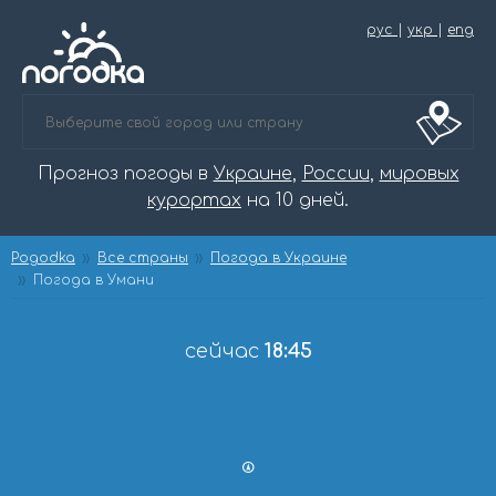
рус
|
укр
|
eng
Прогноз погоды в
Украине
,
России
,
мировых
курортах
на 10 дней.
Pogodka
Все страны
Погода в Украине
Погода в Умани
сейчас
18:45