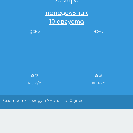
завтра
понедельник
10 августа
день
ночь
%
%
, м/с
, м/с
Смотреть погоду в Умани на 10 дней.