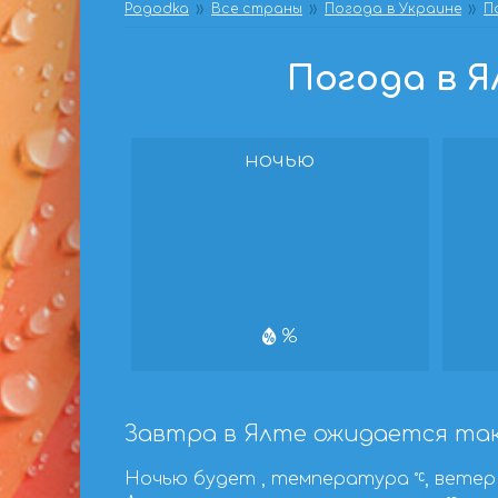
Pogodka
Все страны
Погода в Украине
П
Погода в Ял
ночью
%
Завтра в Ялте ожидается так
Ночью будет , температура
, ветер 