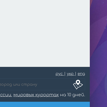
рус
|
укр
|
eng
оссии
,
мировых курортах
на 10 дней.