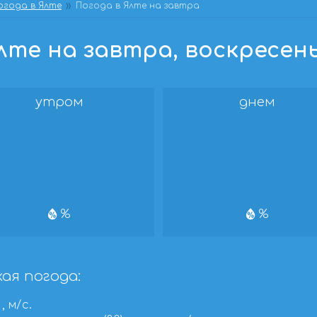
огода в Ялте
Погода в Ялте на завтра
те на завтра, воскресенье
утром
днем
%
%
ая погода:
, м/с.