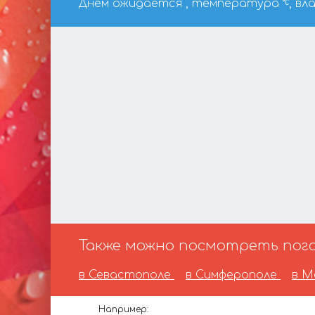
Днем ожидается , температура
, вл
Также можно посмотреть погод
в Севастополе
в Симферополе
в М
Например: