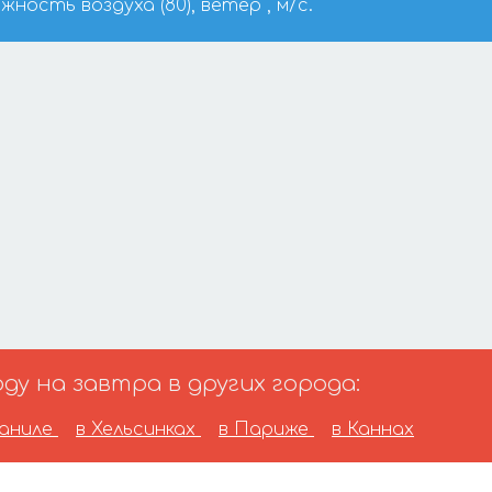
ажность воздуха (80), ветер , м/с.
у на завтра в других города:
аниле
в Хельсинках
в Париже
в Каннах