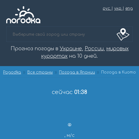
рус
|
укр
|
eng
Прогноз погоды в
Украине
,
России
,
мировых
курортах
на 10 дней.
Pogodka
Все страны
Погода в Японии
Погода в Киото
сейчас
01:38
, м/с