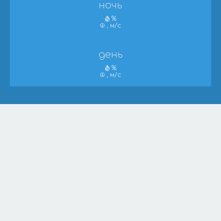
ночь
%
, м/с
день
%
, м/с