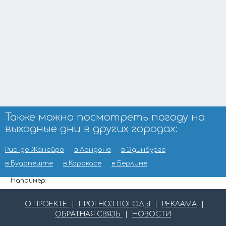
Также можно посмотреть погоду на
выходные дни в других городах:
Рио-де-Жанейро
в Лондоне
в Эдинбурге
в Будапеште
в Каракасе
в Берлине
Например:
О ПРОЕКТЕ
|
ПРОГНОЗ ПОГОДЫ
|
РЕКЛАМА
|
ОБРАТНАЯ СВЯЗЬ
|
НОВОСТИ